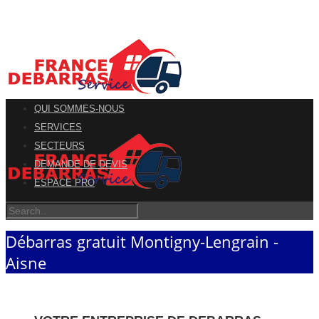
QUI SOMMES-NOUS
SERVICES
SECTEURS
DEMANDE DE DEVIS
ESPACE PRO
Débarras gratuit Montigny-Lengrain -
Aisne