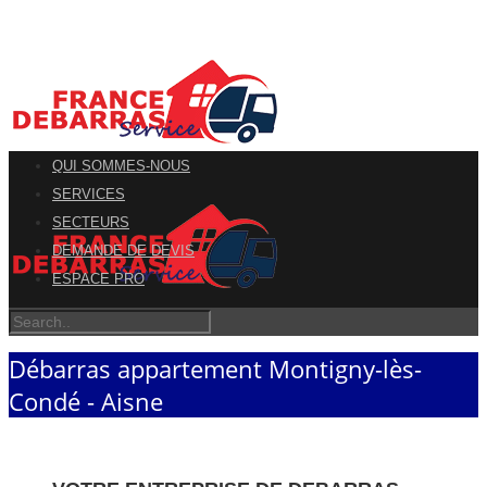
QUI SOMMES-NOUS
SERVICES
SECTEURS
DEMANDE DE DEVIS
ESPACE PRO
Débarras appartement Montigny-lès-
Condé - Aisne