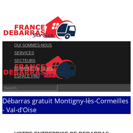
QUI SOMMES-NOUS
SERVICES
SECTEURS
DEMANDE DE DEVIS
ESPACE PRO
Débarras gratuit Montigny-lès-Cormeilles
- Val-d'Oise