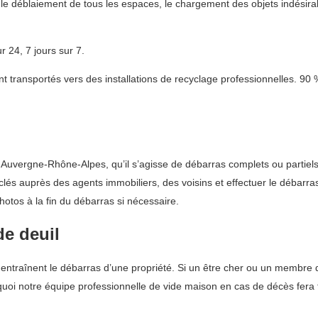
le déblaiement de tous les espaces, le chargement des objets indésirab
 24, 7 jours sur 7.
t transportés vers des installations de recyclage professionnelles. 90
uvergne-Rhône-Alpes, qu’il s’agisse de débarras complets ou partiels
 clés auprès des agents immobiliers, des voisins et effectuer le débar
otos à la fin du débarras si nécessaire.
e deuil
raînent le débarras d’une propriété. Si un être cher ou un membre de la
uoi notre équipe professionnelle de vide maison en cas de décès fera 