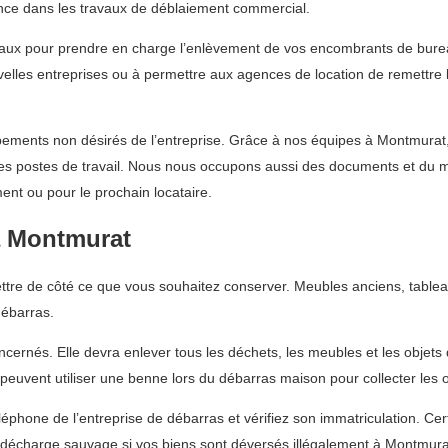
ce dans les travaux de déblaiement commercial.
eaux pour prendre en charge l’enlèvement de vos encombrants de burea
uvelles entreprises ou à permettre aux agences de location de remettre 
ments non désirés de l’entreprise. Grâce à nos équipes à Montmurat, n
les postes de travail. Nous nous occupons aussi des documents et du m
ent ou pour le prochain locataire.
à Montmurat
re de côté ce que vous souhaitez conserver. Meubles anciens, tableau
débarras.
ncernés. Elle devra enlever tous les déchets, les meubles et les objets
euvent utiliser une benne lors du débarras maison pour collecter les 
éphone de l’entreprise de débarras et vérifiez son immatriculation. C
décharge sauvage si vos biens sont déversés illégalement à Montmura