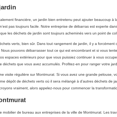
jardin
totalement financière, un jardin bien entretenu peut ajouter beaucoup à 
’est pas toujours facile. Notre entreprise de débarras est experte dan
ue les déchets de jardin sont toujours acheminés vers un point de co
ets verts, bien sûr. Dans tout rangement de jardin, il y a forcément d’
i. Nous pouvons débarrasser tout ce qui est encombrant et si vous tent
s espaces extérieurs pour que vous puissiez continuer à vous occuper
e déchets que vous avez accumulés. Profitez-en pour ranger votre jard
ne visite régulière sur Montmurat. Si vous avez une grande pelouse, v
me dépôt de déchets verts où il sera mélangé à d’autres déchets de jar
royons vraiment, alors appelez-nous pour commencer la transformation
Montmurat
mobilier de bureau aux entreprises de la ville de Montmurat. Les trav