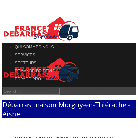
QUI SOMMES-NOUS
SERVICES
SECTEURS
DEMANDE DE DEVIS
ESPACE PRO
Débarras maison Morgny-en-Thiérache -
Aisne