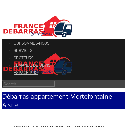
QUI SOMMES-NOUS
SERVICES
SECTEURS
DEMANDE DE DEVIS
ESPACE PRO
Débarras appartement Mortefontaine -
Aisne