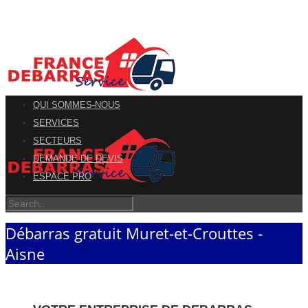
QUI SOMMES-NOUS
SERVICES
SECTEURS
DEMANDE DE DEVIS
ESPACE PRO
Débarras gratuit Muret-et-Crouttes -
Aisne