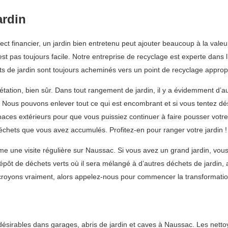
ardin
pect financier, un jardin bien entretenu peut ajouter beaucoup à la valeu
t pas toujours facile. Notre entreprise de recyclage est experte dans 
s de jardin sont toujours acheminés vers un point de recyclage approp
tion, bien sûr. Dans tout rangement de jardin, il y a évidemment d’autr
i. Nous pouvons enlever tout ce qui est encombrant et si vous tentez dé
ces extérieurs pour que vous puissiez continuer à faire pousser votre
déchets que vous avez accumulés. Profitez-en pour ranger votre jardin !
une visite régulière sur Naussac. Si vous avez un grand jardin, vous 
ôt de déchets verts où il sera mélangé à d’autres déchets de jardin, a
royons vraiment, alors appelez-nous pour commencer la transformation 
rables dans garages, abris de jardin et caves à Naussac. Les nettoyag