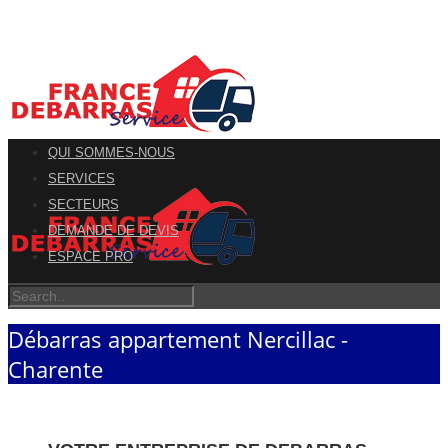
QUI SOMMES-NOUS
SERVICES
SECTEURS
DEMANDE DE DEVIS
ESPACE PRO
Débarras appartement Nercillac -
Charente