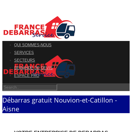
QUI SOMMES-NOUS
SERVICES
SECTEURS
DEMANDE DE DEVIS
ESPACE PRO
Débarras gratuit Nouvion-et-Catillon -
Aisne