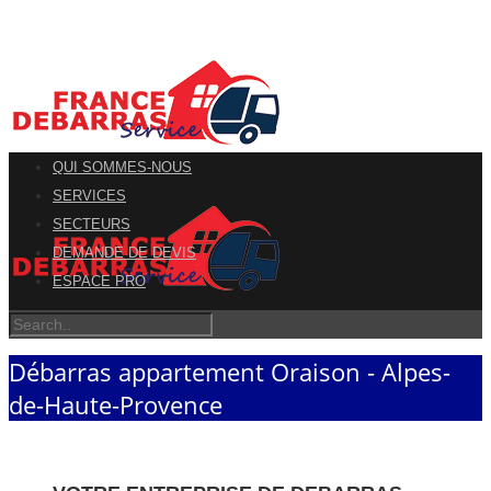
QUI SOMMES-NOUS
SERVICES
SECTEURS
DEMANDE DE DEVIS
ESPACE PRO
Débarras appartement Oraison - Alpes-
de-Haute-Provence