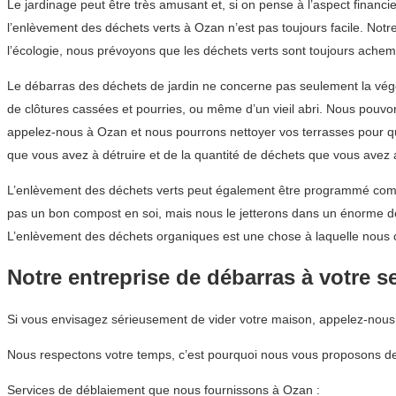
Le jardinage peut être très amusant et, si on pense à l’aspect financi
l’enlèvement des déchets verts à Ozan n’est pas toujours facile. Notr
l’écologie, nous prévoyons que les déchets verts sont toujours achem
Le débarras des déchets de jardin ne concerne pas seulement la végétat
de clôtures cassées et pourries, ou même d’un vieil abri. Nous pouvo
appelez-nous à Ozan et nous pourrons nettoyer vos terrasses pour qu
que vous avez à détruire et de la quantité de déchets que vous avez a
L’enlèvement des déchets verts peut également être programmé comme
pas un bon compost en soi, mais nous le jetterons dans un énorme dép
L’enlèvement des déchets organiques est une chose à laquelle nous c
Notre entreprise de débarras à votre s
Si vous envisagez sérieusement de vider votre maison, appelez-nou
Nous respectons votre temps, c’est pourquoi nous vous proposons des
Services de déblaiement que nous fournissons à Ozan :