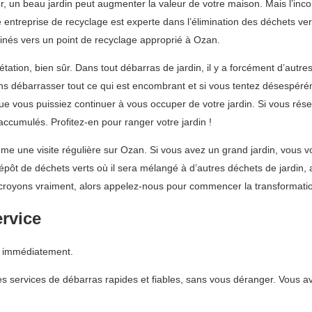
er, un beau jardin peut augmenter la valeur de votre maison. Mais l’inco
e entreprise de recyclage est experte dans l’élimination des déchets v
inés vers un point de recyclage approprié à Ozan.
ion, bien sûr. Dans tout débarras de jardin, il y a forcément d’autres 
ns débarrasser tout ce qui est encombrant et si vous tentez désespérém
e vous puissiez continuer à vous occuper de votre jardin. Si vous rés
ccumulés. Profitez-en pour ranger votre jardin !
 une visite régulière sur Ozan. Si vous avez un grand jardin, vous vo
ôt de déchets verts où il sera mélangé à d’autres déchets de jardin, a
royons vraiment, alors appelez-nous pour commencer la transformation
ervice
s immédiatement.
 services de débarras rapides et fiables, sans vous déranger. Vous av