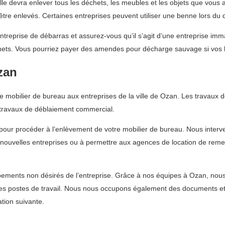
Elle devra enlever tous les déchets, les meubles et les objets que vous
 être enlevés. Certaines entreprises peuvent utiliser une benne lors du
treprise de débarras et assurez-vous qu’il s’agit d’une entreprise imma
hets. Vous pourriez payer des amendes pour décharge sauvage si vos b
zan
obilier de bureau aux entreprises de la ville de Ozan. Les travaux de 
travaux de déblaiement commercial.
pour procéder à l’enlèvement de votre mobilier de bureau. Nous interve
de nouvelles entreprises ou à permettre aux agences de location de rem
ments non désirés de l’entreprise. Grâce à nos équipes à Ozan, nous p
les postes de travail. Nous nous occupons également des documents et 
ation suivante.