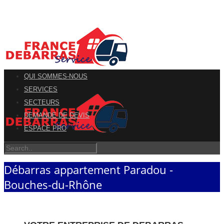
QUI SOMMES-NOUS
SERVICES
SECTEURS
DEMANDE DE DEVIS
ESPACE PRO
Débarras appartement Paradou -
Bouches-du-Rhône