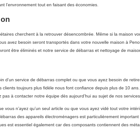
vant l’envronnement tout en faisant des économies.
ion
aires cherchent à la retrouver désencombrée. Même si la maison vous a
ous avez besoin seront transportés dans votre nouvelle maison à Penol, 
evront être éliminés et notre service de débarras et nettoyage de maison
n d’un service de débarras complet ou que vous ayez besoin de retire
lients toujours plus fidèle nous font confiance depuis plus de 10 ans. S
z pas à contacter notre équipe dès aujourd’hui au sujet de nos servic
 vous n’ayez qu’un seul article ou que vous ayez vidé tout votre intér
e débarras des appareils électroménagers est particulièrement important
riques est essentiel également car des composants contiennent des méta