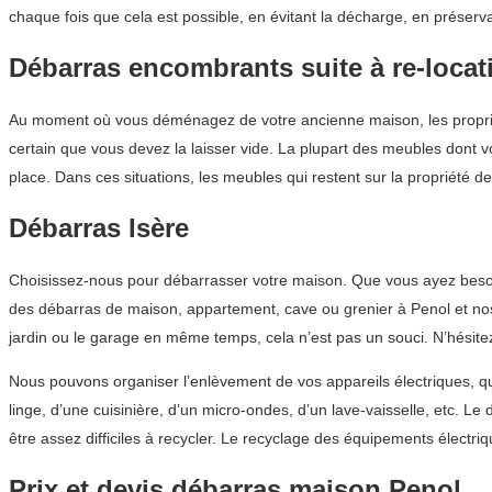
chaque fois que cela est possible, en évitant la décharge, en préser
Débarras encombrants suite à re-locat
Au moment où vous déménagez de votre ancienne maison, les propriét
certain que vous devez la laisser vide. La plupart des meubles dont v
place. Dans ces situations, les meubles qui restent sur la propriété d
Débarras Isère
Choisissez-nous pour débarrasser votre maison. Que vous ayez besoi
des débarras de maison, appartement, cave ou grenier à Penol et nos c
jardin ou le garage en même temps, cela n’est pas un souci. N’hésite
Nous pouvons organiser l’enlèvement de vos appareils électriques, que
linge, d’une cuisinière, d’un micro-ondes, d’un lave-vaisselle, etc. L
être assez difficiles à recycler. Le recyclage des équipements élect
Prix et devis débarras maison Penol