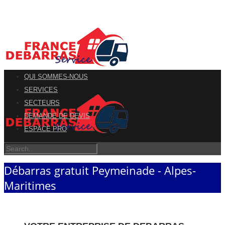
QUI SOMMES-NOUS
SERVICES
SECTEURS
DEMANDE DE DEVIS
ESPACE PRO
Débarras gratuit Peymeinade - Alpes-
Maritimes