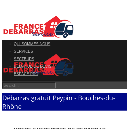
QUI SOMMES-NOUS
SERVICES
SECTEURS
DEMANDE DE DEVIS
ESPACE PRO
Débarras gratuit Peypin - Bouches-du-
Rhône