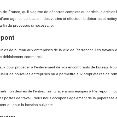
de-France, qu’il s’agisse de débarras complets ou partiels, d’article
 d’une agence de location, des voisins et effectuer le débarras et nett
a fin du processus si nécessaire.
epont
les de bureau aux entreprises de la ville de Pierrepont. Les travaux 
de déblaiement commercial.
eaux pour procéder à l’enlèvement de vos encombrants de bureau. Nous 
ueillir de nouvelles entreprises ou à permettre aux propriétaires de re
ls non désirés de l’entreprise. Grâce à nos équipes à Pierrepont, nous
les postes de travail. Nous nous occupons également de la paperasse e
ent ou pour la location suivante.
ervice