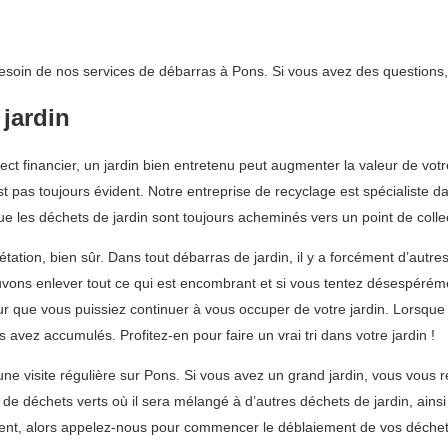
besoin de nos services de débarras à Pons. Si vous avez des questions,
 jardin
ect financier, un jardin bien entretenu peut augmenter la valeur de votr
t pas toujours évident. Notre entreprise de recyclage est spécialiste d
 les déchets de jardin sont toujours acheminés vers un point de colle
ion, bien sûr. Dans tout débarras de jardin, il y a forcément d’autres 
uvons enlever tout ce qui est encombrant et si vous tentez désespéréme
r que vous puissiez continuer à vous occuper de votre jardin. Lorsqu
avez accumulés. Profitez-en pour faire un vrai tri dans votre jardin !
e visite régulière sur Pons. Si vous avez un grand jardin, vous vous r
e déchets verts où il sera mélangé à d’autres déchets de jardin, ains
ent, alors appelez-nous pour commencer le déblaiement de vos déchets