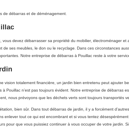
vices de débarras et de déménagement.
illac
ui, vous devez débarrasser sa propriété du mobilier, électroménager et 
t de ses meubles, le don ou le recyclage. Dans ces circonstances aussi
ortantes. Notre entreprise de débarras à Pouillac reste à votre servic
rdin
 une vision totalement financière, un jardin bien entretenu peut ajouter 
s à Pouillac n’est pas toujours évident. Notre entreprise de débarras es
t, nous prévoyons que les déchets verts sont toujours transportés vers
ion, bien sûr. Dans tout débarras de jardin, il y a forcément d’autres 
ns enlever tout ce qui est encombrant et si vous tentez désespérément 
rs pour que vous puissiez continuer à vous occuper de votre jardin. S