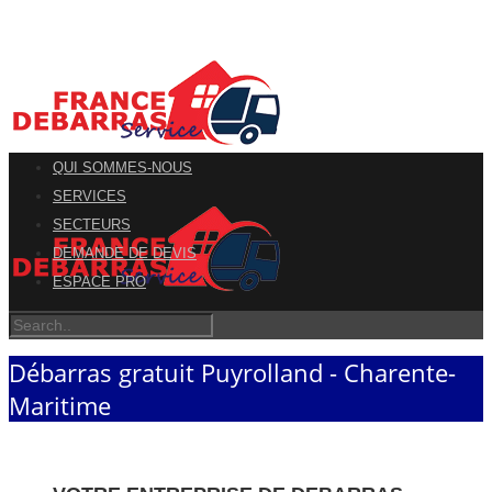
QUI SOMMES-NOUS
SERVICES
SECTEURS
DEMANDE DE DEVIS
ESPACE PRO
Débarras gratuit Puyrolland - Charente-
Maritime