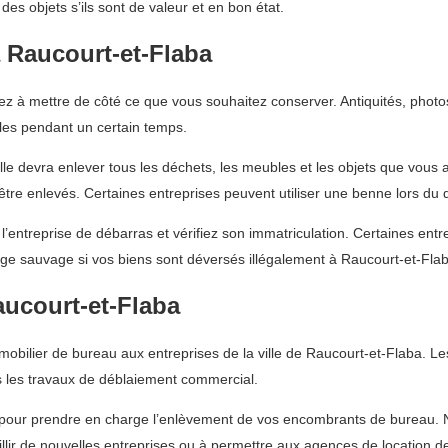
es objets s’ils sont de valeur et en bon état.
 Raucourt-et-Flaba
 à mettre de côté ce que vous souhaitez conserver. Antiquités, photos
les pendant un certain temps.
Elle devra enlever tous les déchets, les meubles et les objets que vous
 être enlevés. Certaines entreprises peuvent utiliser une benne lors d
’entreprise de débarras et vérifiez son immatriculation. Certaines en
e sauvage si vos biens sont déversés illégalement à Raucourt-et-Flab
aucourt-et-Flaba
ilier de bureau aux entreprises de la ville de Raucourt-et-Flaba. Les 
les travaux de déblaiement commercial.
 pour prendre en charge l’enlèvement de vos encombrants de bureau. 
eillir de nouvelles entreprises ou à permettre aux agences de location