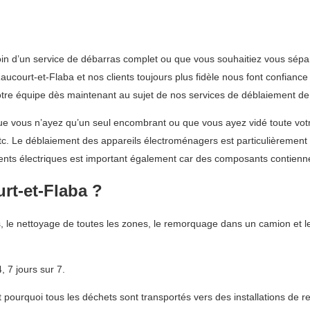
n d’un service de débarras complet ou que vous souhaitiez vous sépa
ucourt-et-Flaba et nos clients toujours plus fidèle nous font confianc
notre équipe dès maintenant au sujet de nos services de déblaiement d
ue vous n’ayez qu’un seul encombrant ou que vous ayez vidé toute votre
 etc. Le déblaiement des appareils électroménagers est particulièrement
ents électriques est important également car des composants contienn
urt-et-Flaba ?
, le nettoyage de toutes les zones, le remorquage dans un camion et le
 7 jours sur 7.
ourquoi tous les déchets sont transportés vers des installations de r