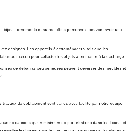
, bijoux, ornements et autres effets personnels peuvent avoir une
 avez désignés. Les appareils électroménagers, tels que les
u débarras maison pour collecter les objets à emmener à la décharge.
treprises de débarras peu sérieuses peuvent déverser des meubles et
a.
travaux de déblaiement sont traités avec facilité par notre équipe
Nous ne causons qu’un minimum de perturbations dans les locaux et
 de remettre les bureaux sur le marché pour de nouveaux locataires sur