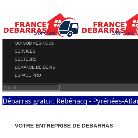
QUI SOMMES-NOUS
SERVICES
SECTEURS
DEMANDE DE DEVIS
ESPACE PRO
Débarras gratuit Rébénacq - Pyrénées-Atla
VOTRE ENTREPRISE DE DEBARRAS