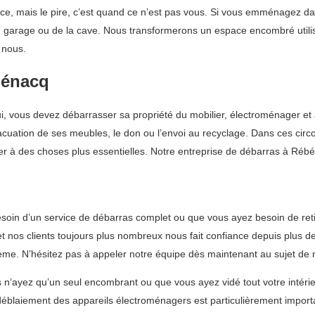
nce, mais le pire, c’est quand ce n’est pas vous. Si vous emménagez 
u garage ou de la cave. Nous transformerons un espace encombré utili
 nous.
bénacq
 lui, vous devez débarrasser sa propriété du mobilier, électroménager
vacuation de ses meubles, le don ou l’envoi au recyclage. Dans ces cir
r à des choses plus essentielles. Notre entreprise de débarras à Rébé
oin d’un service de débarras complet ou que vous ayez besoin de retir
os clients toujours plus nombreux nous fait confiance depuis plus de 1
ème. N’hésitez pas à appeler notre équipe dès maintenant au sujet de
n’ayez qu’un seul encombrant ou que vous ayez vidé tout votre intérie
Le déblaiement des appareils électroménagers est particulièrement import