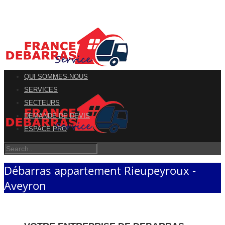
QUI SOMMES-NOUS
SERVICES
SECTEURS
DEMANDE DE DEVIS
ESPACE PRO
Débarras appartement Rieupeyroux -
Aveyron