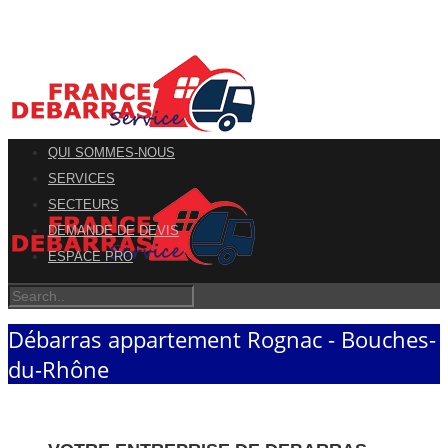
QUI SOMMES-NOUS
SERVICES
SECTEURS
DEMANDE DE DEVIS
ESPACE PRO
Débarras appartement Rognac - Bouches-
du-Rhône