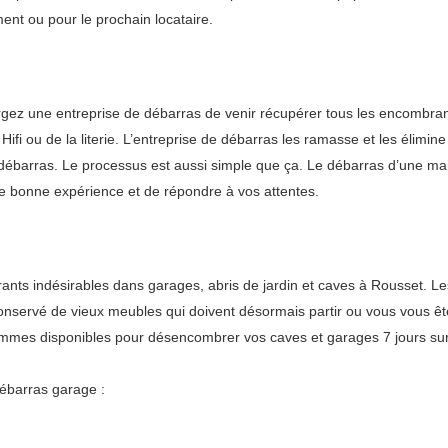
ent ou pour le prochain locataire.
argez une entreprise de débarras de venir récupérer tous les encombra
fi ou de la literie. L’entreprise de débarras les ramasse et les élimine
e débarras. Le processus est aussi simple que ça. Le débarras d’une mai
une bonne expérience et de répondre à vos attentes.
s indésirables dans garages, abris de jardin et caves à Rousset. Les 
 conservé de vieux meubles qui doivent désormais partir ou vous vous ê
mes disponibles pour désencombrer vos caves et garages 7 jours sur 7
ébarras garage :