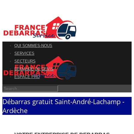
QUI SOMMES-NOUS
SERVICES
SECTEURS
DEMANDE DE DEVIS
ESPACE PRO
Débarras gratuit Saint-André-Lachamp -
Ardèche