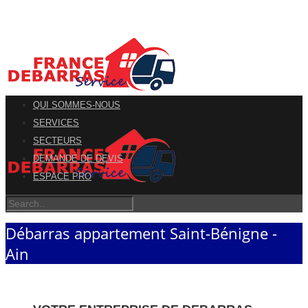
QUI SOMMES-NOUS
SERVICES
SECTEURS
DEMANDE DE DEVIS
ESPACE PRO
Débarras appartement Saint-Bénigne -
Ain