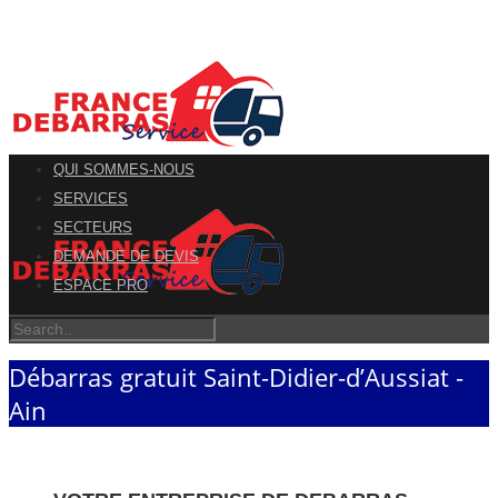
QUI SOMMES-NOUS
SERVICES
SECTEURS
DEMANDE DE DEVIS
ESPACE PRO
Débarras gratuit Saint-Didier-d’Aussiat -
Ain