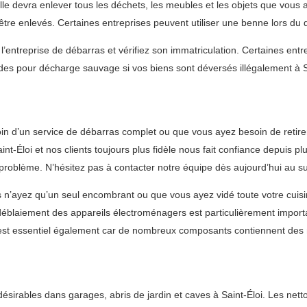
Elle devra enlever tous les déchets, les meubles et les objets que vous
 être enlevés. Certaines entreprises peuvent utiliser une benne lors d
’entreprise de débarras et vérifiez son immatriculation. Certaines en
es pour décharge sauvage si vos biens sont déversés illégalement à Sa
 d’un service de débarras complet ou que vous ayez besoin de retirer 
Éloi et nos clients toujours plus fidèle nous fait confiance depuis plu
problème. N’hésitez pas à contacter notre équipe dès aujourd’hui au s
n’ayez qu’un seul encombrant ou que vous ayez vidé toute votre cuisin
Le déblaiement des appareils électroménagers est particulièrement impor
es est essentiel également car de nombreux composants contiennent des
rables dans garages, abris de jardin et caves à Saint-Éloi. Les nettoy