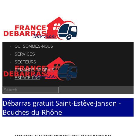
QUI SOMMES-NOUS
SERVICES
SECTEURS
DEMANDE DE DEVIS
ESPACE PRO
Débarras gratuit Saint-Estève-Janson -
Bouches-du-Rhône