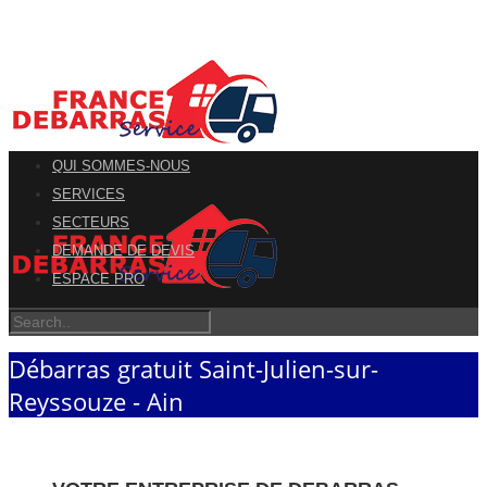
QUI SOMMES-NOUS
SERVICES
SECTEURS
DEMANDE DE DEVIS
ESPACE PRO
Débarras gratuit Saint-Julien-sur-
Reyssouze - Ain