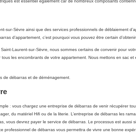
ctriques est essentiel également car de nombreux composants contienn
t-sur-Sèvre ainsi que des services professionnels de déblaiement d’a
barras d’appartement, c’est pourquoi vous pouvez être certain d’obtenir
à Saint-Laurent-sur-Sèvre, nous sommes certains de convenir pour vot
 tous les encombrants de votre appartement. Nous mettons en sac et e
vices de débarras et de déménagement.
re
simple : vous chargez une entreprise de débarras de venir récupérer t
er, du matériel Hifi ou de la literie. L’entreprise de débarras les ramas
e cas, vous devrez payer le service de débarras. Le processus est auss
rvice professionnel de débarras vous permettra de vivre une bonne expé