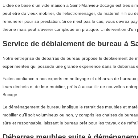
L’idée de base d’un vide maison à Saint-Manvieu-Bocage est très si
peut être du vieux mobilier, de l’électroménager, du matériel Hifi ou de
rémunérer pour sa prestation. Si ce n’est pas le cas, vous devrez p
théorie mais peut s’avérer compliqué en pratique. L’intervention d’u
Service de déblaiement de bureau à S
Notre entreprise de débarras de bureau propose le déblaiement de mob
expérimentée qui possède une grande expérience dans le débarras e
Faites confiance à nos experts en nettoyage et débarras de bureaux 
leurs déchets et de leur mobilier, prêts à accueillir de nouvelles ent
Bocage.
Le déménagement de bureau implique le retrait des meubles et matér
mobilier qu’il soit volumineux ou non, y compris les chaises de burea
sûre et responsable, laissant le bureau prêt pour les travaux de rafra
Débarras meubles suite à déménagem