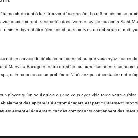
aires cherchent à la retrouver débarrassée. La même chose se produi
us avez besoin seront transportés dans votre nouvelle maison à Saint-Ma
ne maison devront être éliminés et notre service de débarras et nettoya
oin d’un service de déblaiement complet ou que vous ayez besoin de r
int-Manvieu-Bocage et notre clientèle toujours plus nombreux nous fai
temps, cela ne pose aucun problème. N’hésitez pas à contacter notre éq
 n’ayez qu’un seul article ou que vous ayez vidé toute votre cuisine 
Le déblaiement des appareils électroménagers est particulièrement impor
ues est essentiel également car des composants contiennent des métaux