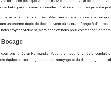
os terrasses pour que vous puissiez continuer à vous occuper de vot
de déchets que vous avez accumulés. Profitez-en pour ranger votre jardi
ne visite récurrente sur Saint-Manvieu-Bocage. Si vous avez un grand
dans un énorme dépôt de déchets verts où il sera mélangé à d’autres d
e nous croyons vraiment, alors appelez-nous pour commencer la transfo
u-Bocage
uvrons la région Normandie. Votre jardin peut être très encombré et l’
 Notre équipe s’occupe également du nettoyage et du démontage des ca