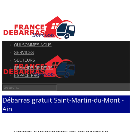
QUI SOMMES-NOUS
SERVICES
SECTEURS
DEMANDE DE DEVIS
ESPACE PRO
Débarras gratuit Saint-Martin-du-Mont -
Ain