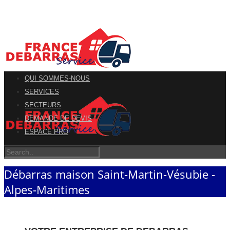
QUI SOMMES-NOUS
SERVICES
SECTEURS
DEMANDE DE DEVIS
ESPACE PRO
Débarras maison Saint-Martin-Vésubie -
Alpes-Maritimes