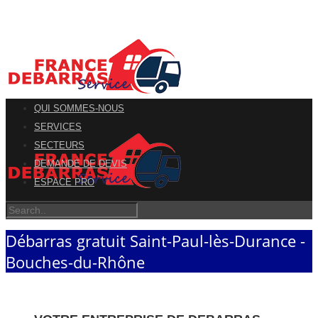
QUI SOMMES-NOUS
SERVICES
SECTEURS
DEMANDE DE DEVIS
ESPACE PRO
Débarras gratuit Saint-Paul-lès-Durance -
Bouches-du-Rhône