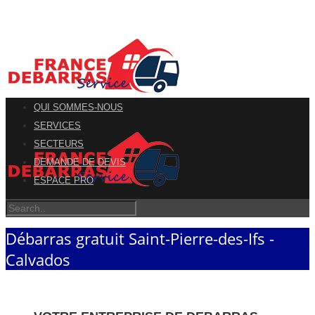
QUI SOMMES-NOUS
SERVICES
SECTEURS
DEMANDE DE DEVIS
ESPACE PRO
Débarras gratuit Saint-Pierre-des-Ifs -
Calvados