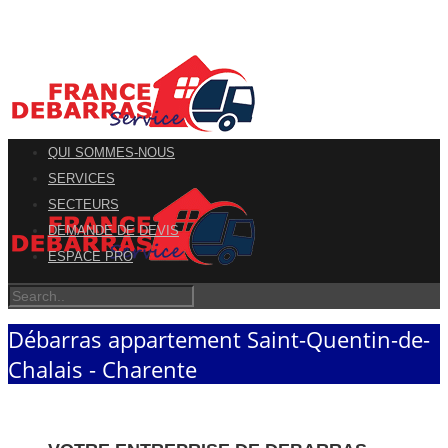
QUI SOMMES-NOUS
SERVICES
SECTEURS
DEMANDE DE DEVIS
ESPACE PRO
Débarras appartement Saint-Quentin-de-
Chalais - Charente