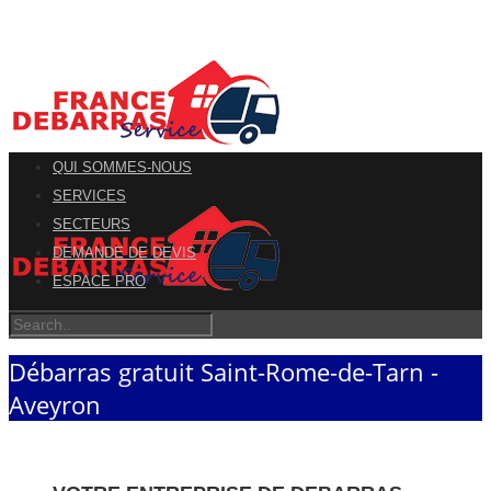
QUI SOMMES-NOUS
SERVICES
SECTEURS
DEMANDE DE DEVIS
ESPACE PRO
Débarras gratuit Saint-Rome-de-Tarn -
Aveyron