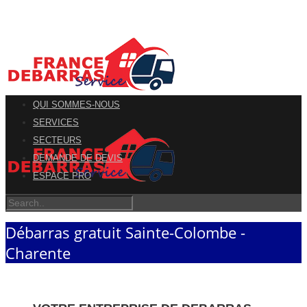
QUI SOMMES-NOUS
SERVICES
SECTEURS
DEMANDE DE DEVIS
ESPACE PRO
Débarras gratuit Sainte-Colombe -
Charente