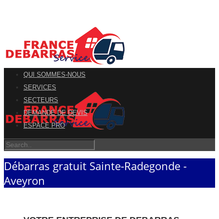
QUI SOMMES-NOUS
SERVICES
SECTEURS
DEMANDE DE DEVIS
ESPACE PRO
Débarras gratuit Sainte-Radegonde -
Aveyron