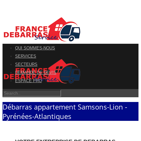
QUI SOMMES-NOUS
SERVICES
SECTEURS
DEMANDE DE DEVIS
ESPACE PRO
Débarras appartement Samsons-Lion -
Pyrénées-Atlantiques