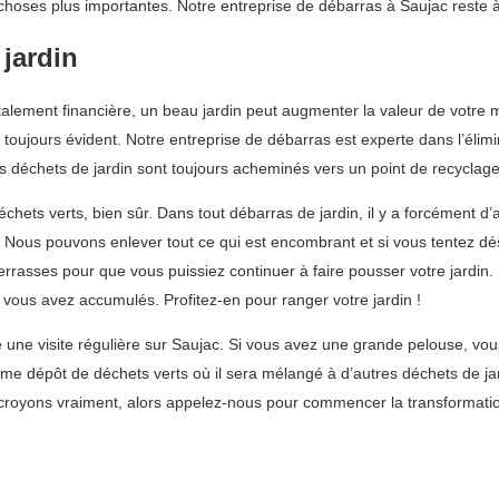
choses plus importantes. Notre entreprise de débarras à Saujac reste à
 jardin
totalement financière, un beau jardin peut augmenter la valeur de votre
s toujours évident. Notre entreprise de débarras est experte dans l’éli
 déchets de jardin sont toujours acheminés vers un point de recyclage
ts verts, bien sûr. Dans tout débarras de jardin, il y a forcément d’au
i. Nous pouvons enlever tout ce qui est encombrant et si vous tentez d
rrasses pour que vous puissiez continuer à faire pousser votre jardi
e vous avez accumulés. Profitez-en pour ranger votre jardin !
ne visite régulière sur Saujac. Si vous avez une grande pelouse, vou
me dépôt de déchets verts où il sera mélangé à d’autres déchets de jar
royons vraiment, alors appelez-nous pour commencer la transformation 