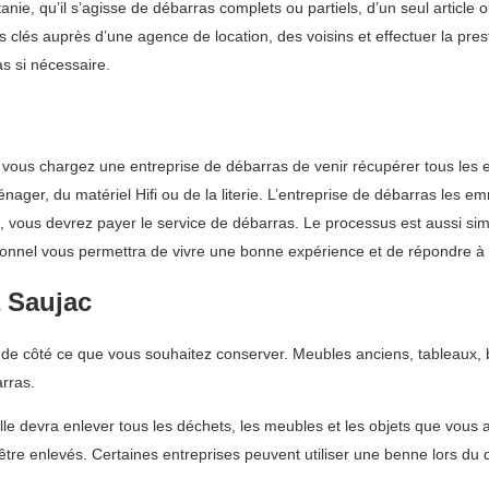
nie, qu’il s’agisse de débarras complets ou partiels, d’un seul article
s clés auprès d’une agence de location, des voisins et effectuer la prest
as si nécessaire.
: vous chargez une entreprise de débarras de venir récupérer tous les
ger, du matériel Hifi ou de la literie. L’entreprise de débarras les emm
as, vous devrez payer le service de débarras. Le processus est aussi s
sionnel vous permettra de vivre une bonne expérience et de répondre à 
 Saujac
e côté ce que vous souhaitez conserver. Meubles anciens, tableaux, b
rras.
Elle devra enlever tous les déchets, les meubles et les objets que vous
t être enlevés. Certaines entreprises peuvent utiliser une benne lors