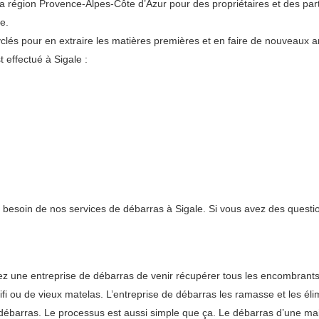
égion Provence-Alpes-Côte d’Azur pour des propriétaires et des partic
e.
lés pour en extraire les matières premières et en faire de nouveaux art
 effectué à Sigale :
t besoin de nos services de débarras à Sigale. Si vous avez des questio
rgez une entreprise de débarras de venir récupérer tous les encombran
ifi ou de vieux matelas. L’entreprise de débarras les ramasse et les élim
de débarras. Le processus est aussi simple que ça. Le débarras d’une m