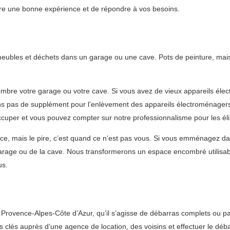
vre une bonne expérience et de répondre à vos besoins.
 meubles et déchets dans un garage ou une cave. Pots de peinture, mais
bre votre garage ou votre cave. Si vous avez de vieux appareils élec
ons pas de supplément pour l’enlèvement des appareils électroménagers.
uper et vous pouvez compter sur notre professionnalisme pour les él
ce, mais le pire, c’est quand ce n’est pas vous. Si vous emménagez d
 garage ou de la cave. Nous transformerons un espace encombré utilisa
us.
rovence-Alpes-Côte d’Azur, qu’il s’agisse de débarras complets ou par
es clés auprès d’une agence de location, des voisins et effectuer le dé