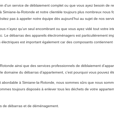
 d’un service de déblaiement complet ou que vous ayez besoin de reti
Simiane-la-Rotonde et notre clientèle toujours plus nombreux nous fo
sitez pas à appeler notre équipe dès aujourd’hui au sujet de nos serv
s n’ayez qu’un seul encombrant ou que vous ayez vidé tout votre intér
 etc. Le débarras des appareils électroménagers est particulièrement imp
ts électriques est important également car des composants contiennent
otonde ainsi que des services professionnels de déblaiement d’appart
le domaine du débarras d’appartement, c’est pourquoi vous pouvez être
e et abordable à Simiane-la-Rotonde, nous sommes sûrs que nous somm
ommes toujours disposés à enlever tous les déchets de votre appartem
vices de débarras et de déménagement.