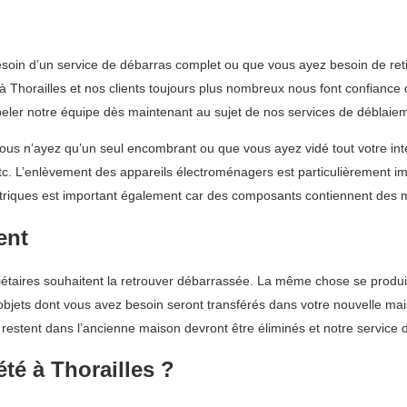
oin d’un service de débarras complet ou que vous ayez besoin de reti
Thorailles et nos clients toujours plus nombreux nous font confiance 
eler notre équipe dès maintenant au sujet de nos services de déblaie
s n’ayez qu’un seul encombrant ou que vous ayez vidé tout votre intér
 etc. L’enlèvement des appareils électroménagers est particulièrement i
ctriques est important également car des composants contiennent des m
ent
aires souhaitent la retrouver débarrassée. La même chose se produir
es objets dont vous avez besoin seront transférés dans votre nouvelle m
restent dans l’ancienne maison devront être éliminés et notre service 
té à Thorailles ?