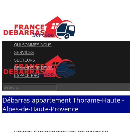
QUI SOMMES-NOUS
SERVICES
SECTEURS
DEMANDE DE DEVIS
ESPACE PRO
Débarras appartement Thorame-Haute -
Alpes-de-Haute-Provence