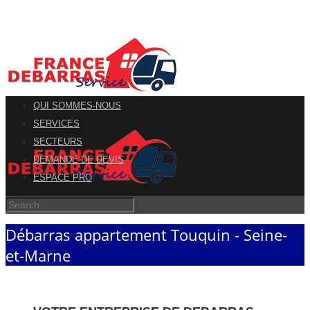
QUI SOMMES-NOUS
SERVICES
SECTEURS
DEMANDE DE DEVIS
ESPACE PRO
Débarras appartement Touquin - Seine-
et-Marne