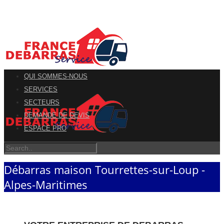
QUI SOMMES-NOUS
SERVICES
SECTEURS
DEMANDE DE DEVIS
ESPACE PRO
Débarras maison Tourrettes-sur-Loup -
Alpes-Maritimes