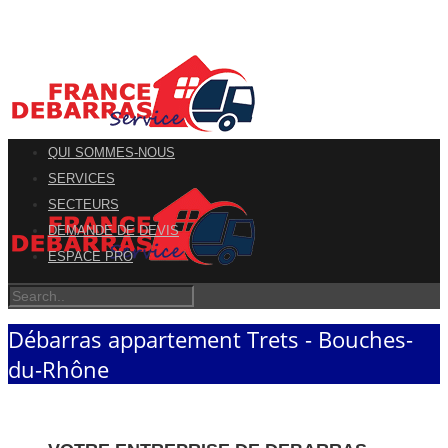
QUI SOMMES-NOUS
SERVICES
SECTEURS
DEMANDE DE DEVIS
ESPACE PRO
Débarras appartement Trets - Bouches-
du-Rhône